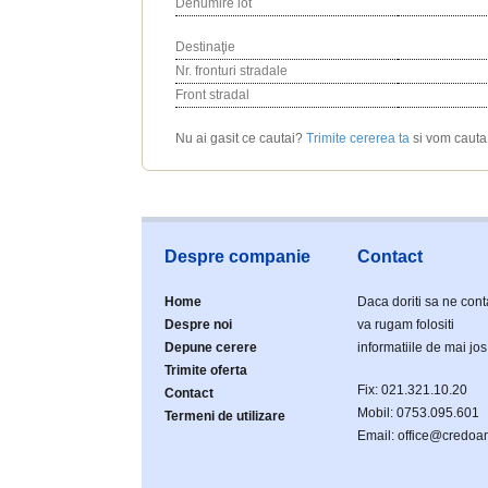
Denumire lot
Destinaţie
Nr. fronturi stradale
Front stradal
Nu ai gasit ce cautai?
Trimite cererea ta
si vom cauta 
Despre companie
Contact
Home
Daca doriti sa ne cont
Despre noi
va rugam folositi
Depune cerere
informatiile de mai jos
Trimite oferta
Fix: 021.321.10.20
Contact
Mobil: 0753.095.601
Termeni de utilizare
Email: office@credoa